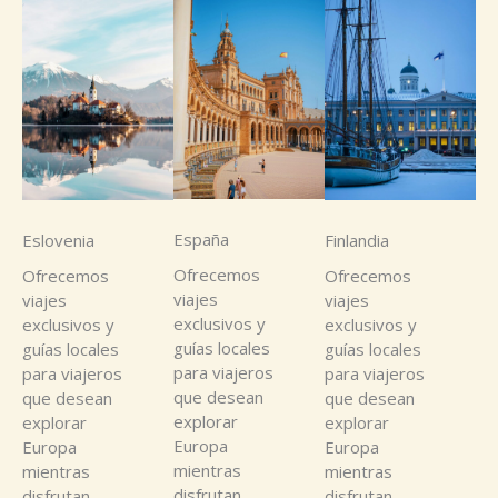
España
Eslovenia
Finlandia
Ofrecemos
Ofrecemos
Ofrecemos
viajes
viajes
viajes
exclusivos y
exclusivos y
exclusivos y
guías locales
guías locales
guías locales
para viajeros
para viajeros
para viajeros
que desean
que desean
que desean
explorar
explorar
explorar
Europa
Europa
Europa
mientras
mientras
mientras
disfrutan
disfrutan
disfrutan