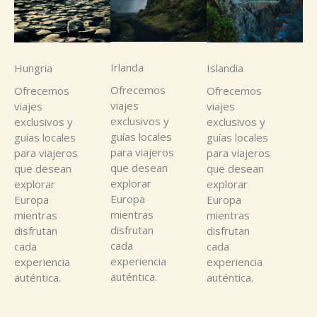
Irlanda
Hungria
Islandia
Ofrecemos
Ofrecemos
Ofrecemos
viajes
viajes
viajes
exclusivos y
exclusivos y
exclusivos y
guías locales
guías locales
guías locales
para viajeros
para viajeros
para viajeros
que desean
que desean
que desean
explorar
explorar
explorar
Europa
Europa
Europa
mientras
mientras
mientras
disfrutan
disfrutan
disfrutan
cada
cada
cada
experiencia
experiencia
experiencia
auténtica.
auténtica.
auténtica.