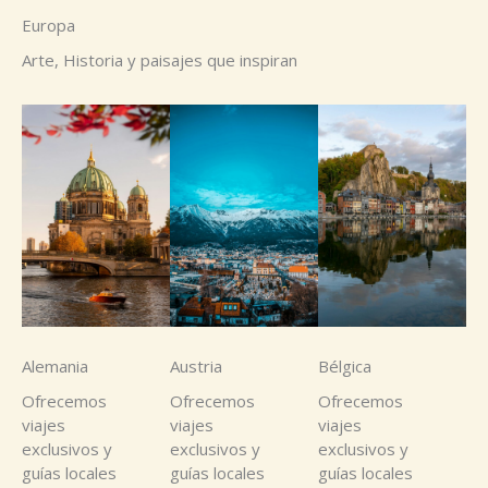
Europa
Arte, Historia y paisajes que inspiran
Alemania
Austria
Bélgica
Ofrecemos
Ofrecemos
Ofrecemos
viajes
viajes
viajes
exclusivos y
exclusivos y
exclusivos y
guías locales
guías locales
guías locales