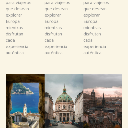
para viajeros
para viajeros
para viajeros
que desean
que desean
que desean
explorar
explorar
explorar
Europa
Europa
Europa
mientras
mientras
mientras
disfrutan
disfrutan
disfrutan
cada
cada
cada
experiencia
experiencia
experiencia
auténtica.
auténtica.
auténtica.