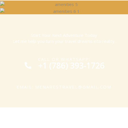
Start Your Next Adventure Today
Let me help you turn your travel dreams into reality.
CALL OR WHATSAPP:
+1 (786) 393-1726
EMAIL: MENARESTRAVEL@GMAIL.COM