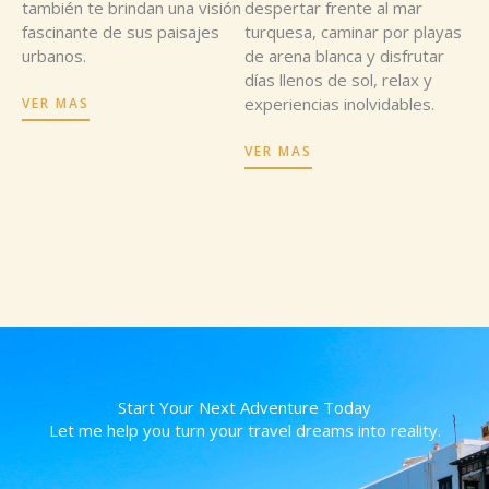
también te brindan una visión
despertar frente al mar
fascinante de sus paisajes
turquesa, caminar por playas
urbanos.
de arena blanca y disfrutar
días llenos de sol, relax y
experiencias inolvidables.
VER MAS
VER MAS
Start Your Next Adventure Today
Let me help you turn your travel dreams into reality.