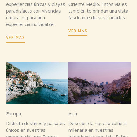
experiencias únicas y playas
Oriente Medio. Estos viajes
paradisíacas con vivencias
también te brindan una vista
naturales para una
fascinante de sus ciudades.
experiencia inolvidable.
VER MAS
VER MAS
Europa
Asia
Disfruta destinos y paisajes
Descubre la riqueza cultural
únicos en nuestras
milenaria en nuestras
experiencias por Europa.
experiencias por Asia. Estos