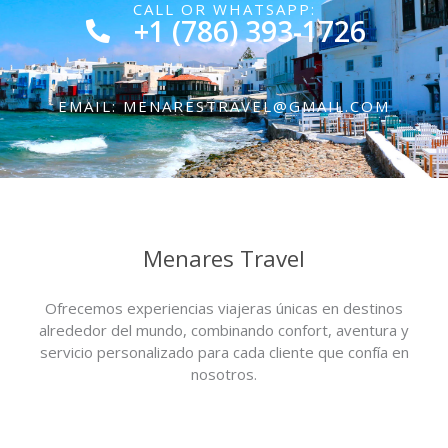
CALL OR WHATSAPP:
+1 (786) 393-1726
EMAIL: MENARESTRAVEL@GMAIL.COM
Menares Travel
Ofrecemos experiencias viajeras únicas en destinos
alrededor del mundo, combinando confort, aventura y
servicio personalizado para cada cliente que confía en
nosotros.